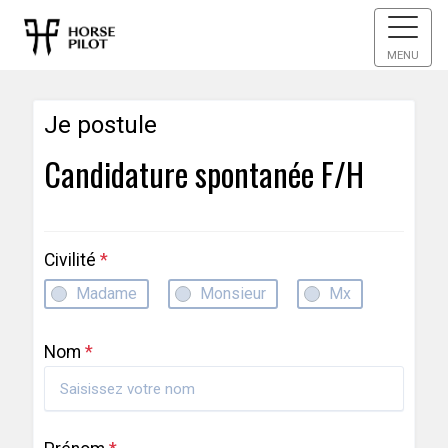
MENU
Je postule
Candidature spontanée F/H
Civilité
*
Madame
Monsieur
Mx
Nom
*